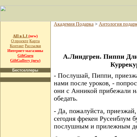
Академия Подарка
>
Антология подар
АП в LJ
(new)
О проекте
Карта
Контакт
Рассылки
Интернет-магазины
А.Линдгрен. Пиппи Дли
GiftGuru
GiftGallery (new)
Курреку
Бестселлеры
- Послушай, Пиппи, приезжа
нами после уроков, - попрос
они с Анникой прибежали н
обедать.
- Да, пожалуйста, приезжай, 
сегодня фрекен Русенблум б
послушным и прилежным де