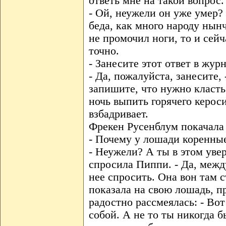
ответь мне на такой вопрос.
- Ой, неужели он уже умер?
беда, как много народу нын
не промочил ноги, то и сейч
точно.
- Занесите этот ответ в журн
- Да, пожалуйста, занесите,
запишите, что нужно класть 
ночь выпить горячего керос
взбадривает.
Фрекен Русенблум покачала 
- Почему у лошади коренны
- Неужели? А ты в этом уве
спросила Пиппи. - Да, межд
нее спросить. Она вон там с
показала на свою лошадь, п
радостно рассмеялась: - Вот 
собой. А не то ты никогда б