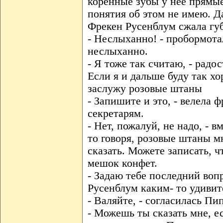
коренные зубы у нее прямые.
понятия об этом не имею. Да
Фрекен Русенблум сжала губ
- Неслыханно! - пробормота
неслыханно.
- Я тоже так считаю, - радо
Если я и дальше буду так хо
заслужу розовые штаны
- Запишите и это, - велела 
секретарям.
- Нет, пожалуй, не надо, - 
то говоря, розовые штаны мн
сказать. Можете записать, 
мешок конфет.
- Задаю тебе последний вопр
Русенблум каким- то удиви
- Валяйте, - согласилась П
- Можешь ты сказать мне, 