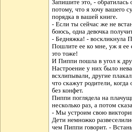
Запишите это, - обратилась 
потому, что я хочу вашего су
порядка в вашей книге.
- Если ты сейчас же не вста
боюсь, одна девочка получи
- Бедняжка! - воскликнула П
Пошлите ее ко мне, уж я ее
это тоже!
И Пиппи пошла в угол к др
Настроение у них было нев
всхлипывали, другие плакал
что скажут родители, когда 
без конфет.
Пиппи поглядела на плачущи
несколько раз, а потом сказа
- Мы устроим свою виктори
Дети немножко развеселилис
чем Пиппи говорит. - Встаньт