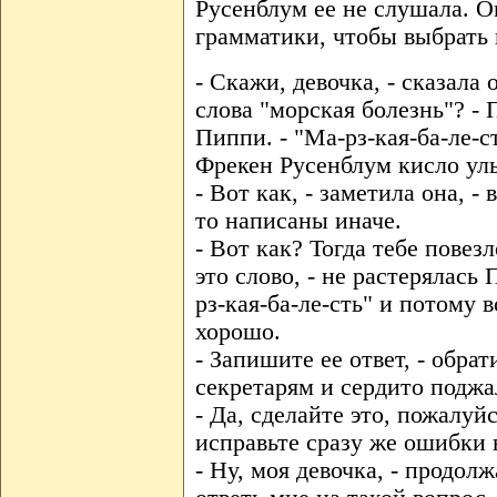
Русенблум ее не слушала. О
грамматики, чтобы выбрать 
- Скажи, девочка, - сказала 
слова "морская болезнь"? - 
Пиппи. - "Ма-рз-кая-ба-ле-ст
Фрекен Русенблум кисло ул
- Вот как, - заметила она, -
то написаны иначе.
- Вот как? Тогда тебе повезл
это слово, - не растерялась 
рз-кая-ба-ле-сть" и потому 
хорошо.
- Запишите ее ответ, - обра
секретарям и сердито поджа
- Да, сделайте это, пожалуйс
исправьте сразу же ошибки 
- Ну, моя девочка, - продол