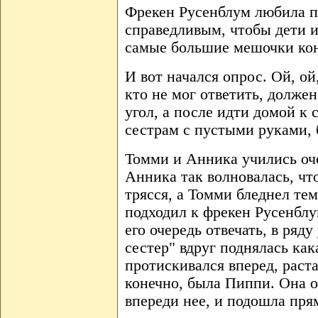
Фрекен Русенблум любила по
справедливым, чтобы дети 
самые большие мешочки кон
И вот начался опрос. Ой, ой,
кто не мог ответить, долже
угол, а после идти домой к
сестрам с пустыми руками, 
Томми и Анника учились оч
Анника так волновалась, что
трясся, а Томми бледнел те
подходил к фрекен Русенблу
его очередь отвечать, в ряду
сестер" вдруг поднялась как
протискивался вперед, раста
конечно, была Пиппи. Она о
впереди нее, и подошла пря