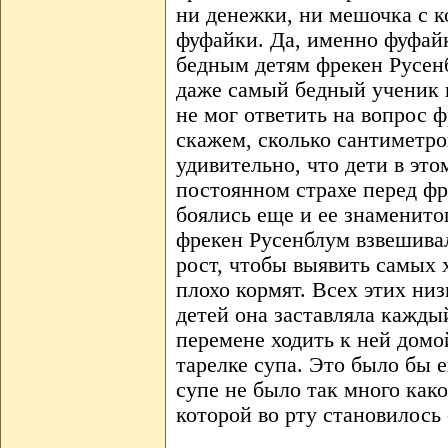
ни денежки, ни мешочка с к
фуфайки. Да, именно фуфай
бедным детям фрекен Русенб
даже самый бедный ученик н
не мог ответить на вопрос ф
скажем, сколько сантиметров
удивительно, что дети в эт
постоянном страхе перед ф
боялись еще и ее знаменитог
фрекен Русенблум взвешивал
рост, чтобы выявить самых 
плохо кормят. Всех этих ни
детей она заставляла кажды
перемене ходить к ней домо
тарелке супа. Это было бы е
супе не было так много как
которой во рту становилось 